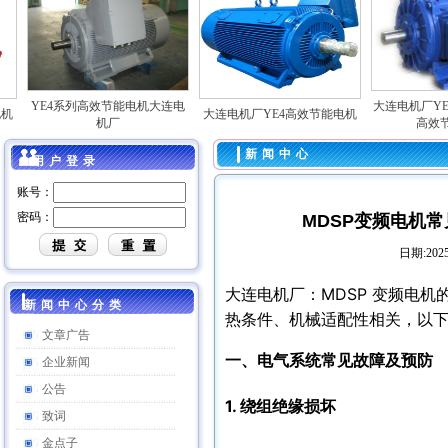
YE4系列高效节能电机大连电
大连电机厂YE3 280
大连电机厂YE4高效节能电机
机厂
高效节能
新闻中心
用户登录
账号：
密码：
MDSP变频电机
日期:2025
大连电机厂：MDSP 变频电
新闻中心分类
热条件、机械适配性相关，以
文章广告
一、电气系统常见故障及预防
企业新闻
公告
1. 绕组绝缘损坏
致词
金点子