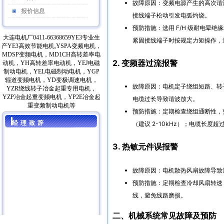
故障原因：变频电源产生的高次谐
报价信息
接线端子松动引发电弧灼烧。
预防措施：选用 F/H 级耐电晕
大连电机厂0411-66368659YE3专业生
紧固接线端子时按规定力矩操作，
产YE3高效节能电机,YSPA变频电机，
MDSP变频电机，MD1CH高转差率电
2. 变频器过流报警
动机，YH高转差率电动机，YEJ电磁
制动电机，YEL电磁制动电机，YGP
辊道变频电机，YD变极调速电机，
故障原因：电机定子绕组短路、转
YZR绕线转子冶金起重专用电机，
YZP冶金起重变频电机，YP2E冶金起
电缆过长导致谐波放大。
重变频制动电机等
预防措施：定期检查绕组通断性，
经理致辞
（建议 2-10kHz）；电缆长度超
3. 热敏元件误报警
故障原因：电机散热风扇故障导致
预防措施：定期检查冷却风扇转速
线，避免线路磨损。
二、机械系统常见故障及预防