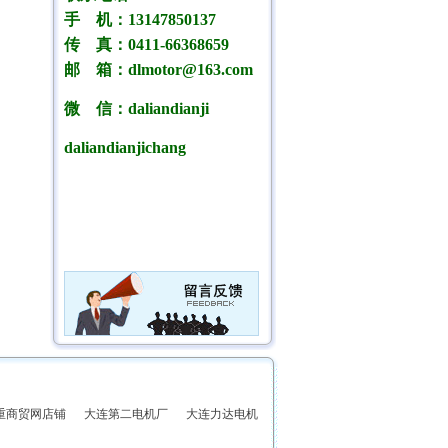
手 机：13147850137
传 真：
0411-66368659
邮 箱：dlmotor@163.com
微 信：daliandianji
daliandianjichang
收录查询
重商贸网店铺
大连第二电机厂
大连力达电机