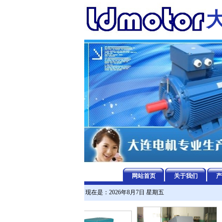
网站首页
关于我们
产
现在是：2026年8月7日 星期五