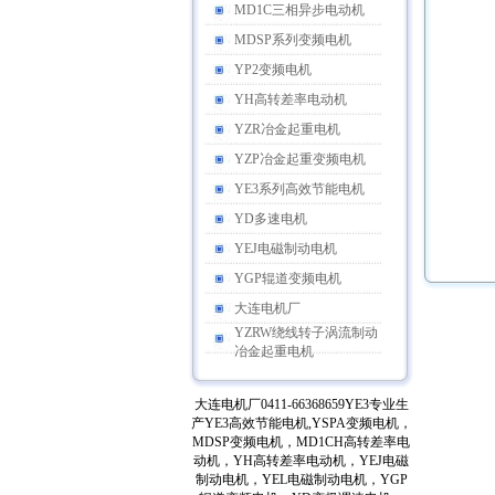
MD1C三相异步电动机
MDSP系列变频电机
YP2变频电机
YH高转差率电动机
YZR冶金起重电机
YZP冶金起重变频电机
YE3系列高效节能电机
YD多速电机
YEJ电磁制动电机
YGP辊道变频电机
大连电机厂
YZRW绕线转子涡流制动
冶金起重电机
大连电机厂0411-66368659YE3专业生
产YE3高效节能电机,YSPA变频电机，
MDSP变频电机，MD1CH高转差率电
动机，YH高转差率电动机，YEJ电磁
制动电机，YEL电磁制动电机，YGP