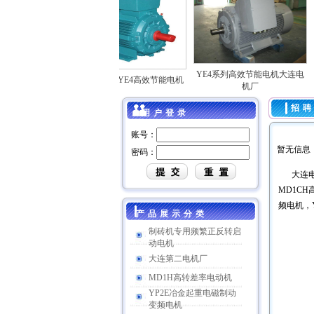
能电机110kw
YE4系列高效节能电机大连电
大连电机厂YE4高效节能电机
大
大连电机厂
机厂
招
用户登录
账号：
暂无信息
密码：
大连电
MD1C
频电机，
产品展示分类
制砖机专用频繁正反转启
动电机
大连第二电机厂
MD1H高转差率电动机
YP2E冶金起重电磁制动
变频电机